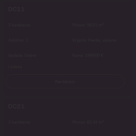
DC11
2
3
kambariai
Plotas:
56.21 m
Aukštas:
1
Kryptis:
Pietūs, vakarai
Apdaila:
Dalinė
Kaina:
199000 €
Laisvas
Peržiūrėti
DC21
2
3
kambariai
Plotas:
62.34 m