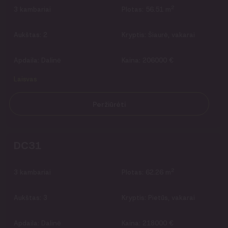
2
3
kambariai
Plotas:
56.51 m
Aukštas:
2
Kryptis:
Šiaurė, vakarai
Apdaila:
Dalinė
Kaina:
206000 €
Laisvas
Peržiūrėti
DC31
2
3
kambariai
Plotas:
62.26 m
Aukštas:
3
Kryptis:
Pietūs, vakarai
Apdaila:
Dalinė
Kaina:
218000 €