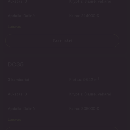
Aukštas:
3
Kryptis:
Šiaurė, vakarai
Apdaila:
Dalinė
Kaina:
214000 €
Laisvas
Peržiūrėti
DC35
2
3
kambariai
Plotas:
56.42 m
Aukštas:
3
Kryptis:
Šiaurė, vakarai
Apdaila:
Dalinė
Kaina:
206000 €
Laisvas