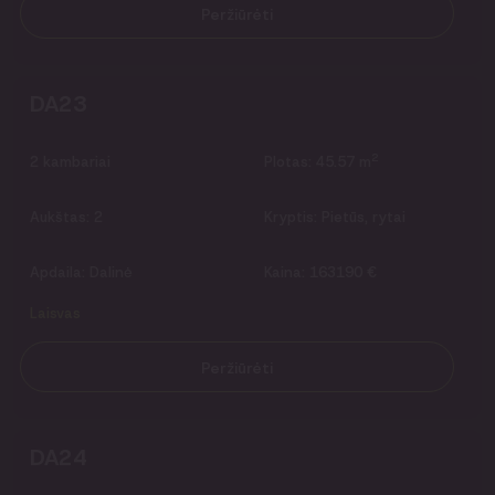
Peržiūrėti
DA23
2
2
kambariai
Plotas:
45.57 m
Aukštas:
2
Kryptis:
Pietūs, rytai
Apdaila:
Dalinė
Kaina:
163190 €
Laisvas
Peržiūrėti
DA24