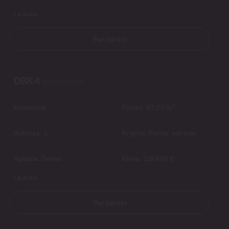
Laisvas
Peržiūrėti
DBK4
komercinė
2
Komercinė
Plotas:
63.23 m
Aukštas:
1
Kryptis:
Pietūs, vakarai
Apdaila:
Dalinė
Kaina:
192480 €
Laisvas
Peržiūrėti