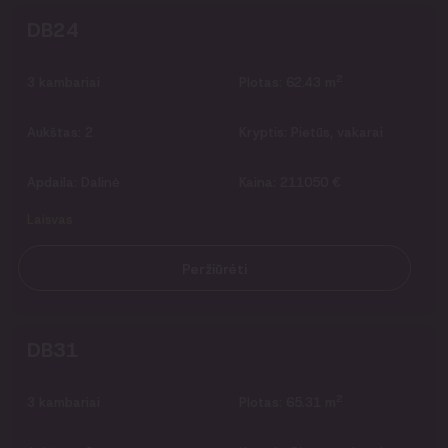
DB24
2
3
kambariai
Plotas:
62.43 m
Aukštas:
2
Kryptis:
Pietūs, vakarai
Apdaila:
Dalinė
Kaina:
211050 €
Laisvas
Peržiūrėti
DB31
2
3
kambariai
Plotas:
65.31 m