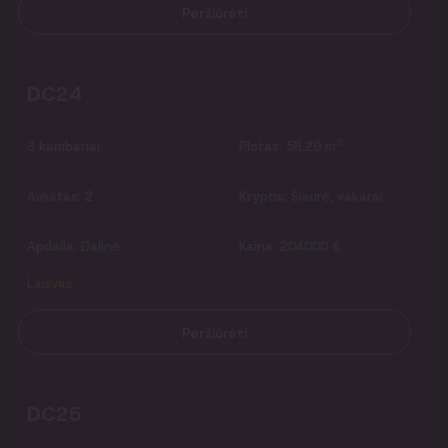
Peržiūrėti
DC24
2
3
kambariai
Plotas:
58.29 m
Aukštas:
2
Kryptis:
Šiaurė, vakarai
Apdaila:
Dalinė
Kaina:
204000 €
Laisvas
Peržiūrėti
DC25