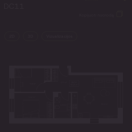
DC11
Kopijuoti nuorodą
2D
3D
Vizualizacijos