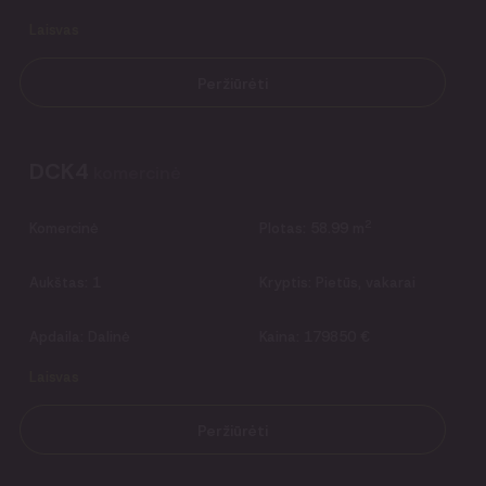
Laisvas
Peržiūrėti
DCK4
komercinė
2
Komercinė
Plotas:
58.99 m
Aukštas:
1
Kryptis:
Pietūs, vakarai
Apdaila:
Dalinė
Kaina:
179850 €
Laisvas
Peržiūrėti