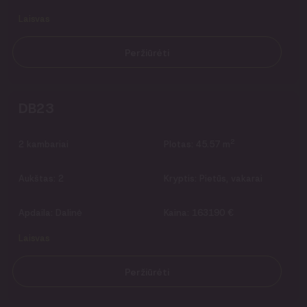
Laisvas
Peržiūrėti
DB23
2
2
kambariai
Plotas:
45.57 m
Aukštas:
2
Kryptis:
Pietūs, vakarai
Apdaila:
Dalinė
Kaina:
163190 €
Laisvas
Peržiūrėti