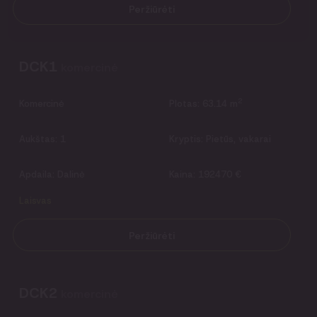
Peržiūrėti
DCK1
komercinė
2
Komercinė
Plotas:
63.14 m
Aukštas:
1
Kryptis:
Pietūs, vakarai
Apdaila:
Dalinė
Kaina:
192470 €
Laisvas
Peržiūrėti
DCK2
komercinė