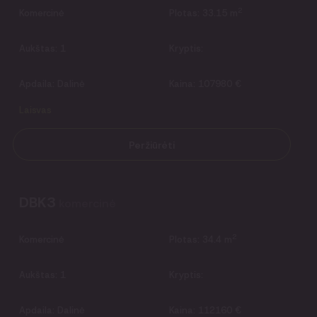
2
Komercinė
Plotas:
33.15 m
Aukštas:
1
Kryptis:
Apdaila:
Dalinė
Kaina:
107980 €
Laisvas
Peržiūrėti
DBK3
komercinė
2
Komercinė
Plotas:
34.4 m
Aukštas:
1
Kryptis:
Apdaila:
Dalinė
Kaina:
112160 €