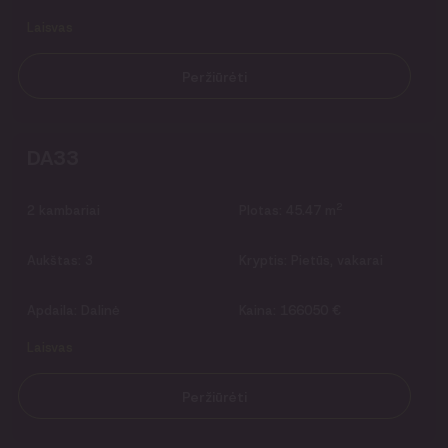
Laisvas
Peržiūrėti
DA33
2
2
kambariai
Plotas:
45.47 m
Aukštas:
3
Kryptis:
Pietūs, vakarai
Apdaila:
Dalinė
Kaina:
166050 €
Laisvas
Peržiūrėti