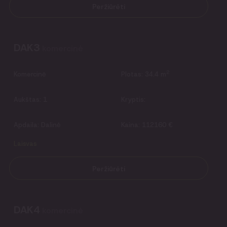
Peržiūrėti
DAK3
komercinė
2
Komercinė
Plotas:
34.4 m
Aukštas:
1
Kryptis:
Apdaila:
Dalinė
Kaina:
112160 €
Laisvas
Peržiūrėti
DAK4
komercinė