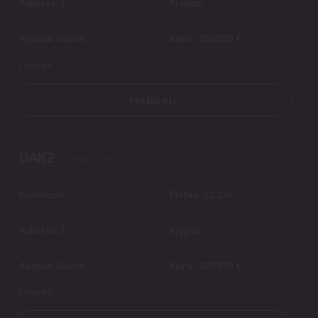
Aukštas:
1
Kryptis:
Apdaila:
Dalinė
Kaina:
196690 €
Laisvas
Peržiūrėti
DAK2
komercinė
2
Komercinė
Plotas:
33.1 m
Aukštas:
1
Kryptis:
Apdaila:
Dalinė
Kaina:
107970 €
Laisvas