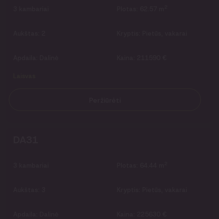
2
3
kambariai
Plotas:
62.57 m
Aukštas:
2
Kryptis:
Pietūs, vakarai
Apdaila:
Dalinė
Kaina:
211590 €
Laisvas
Peržiūrėti
DA31
2
3
kambariai
Plotas:
64.44 m
Aukštas:
3
Kryptis:
Pietūs, vakarai
Apdaila:
Dalinė
Kaina:
225630 €