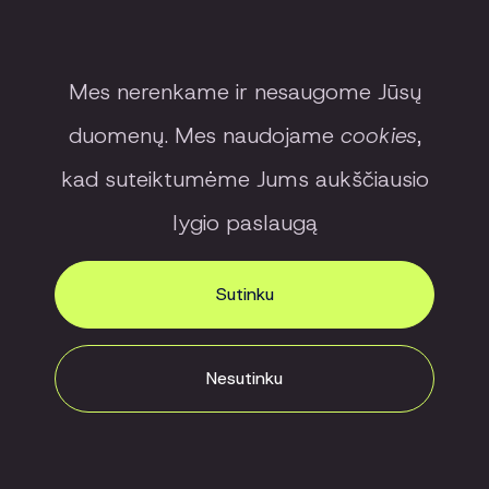
Sutinku, kad mano duomenys būtų naudojami
tiesioginės rinkodaros tikslais.
Susipažinau su
privatumo politika
Mes nerenkame ir nesaugome Jūsų
duomenų. Mes naudojame
cookies
,
kad suteiktumėme Jums aukščiausio
lygio paslaugą
Registruotis apžiūrai
Sutinku
Nesutinku
Susisiekite -
FILTRAS