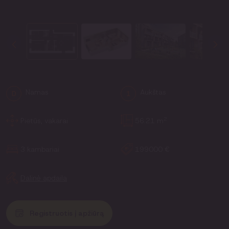
Namas
Aukštas
D
1
2
Pietūs, vakarai
56.21 m
3 kambariai
199000 €
Dalinė apdaila
Registruotis į apžiūrą