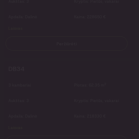
Aukštas:
3
Kryptis:
Pietūs, vakarai
Apdaila:
Dalinė
Kaina:
228650 €
Laisvas
Peržiūrėti
DB34
2
3
kambariai
Plotas:
62.35 m
Aukštas:
3
Kryptis:
Pietūs, vakarai
Apdaila:
Dalinė
Kaina:
218330 €
Laisvas