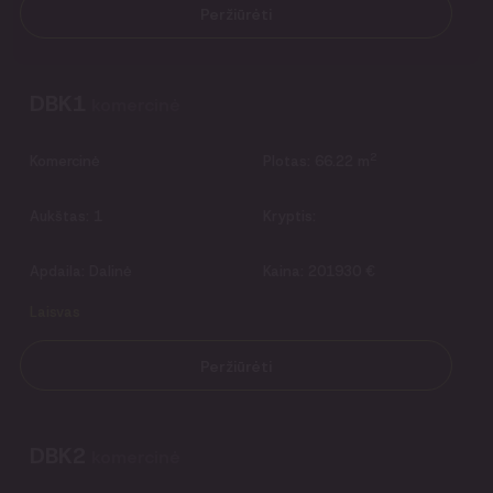
Peržiūrėti
DBK1
komercinė
2
Komercinė
Plotas:
66.22 m
Aukštas:
1
Kryptis:
Apdaila:
Dalinė
Kaina:
201930 €
Laisvas
Peržiūrėti
DBK2
komercinė