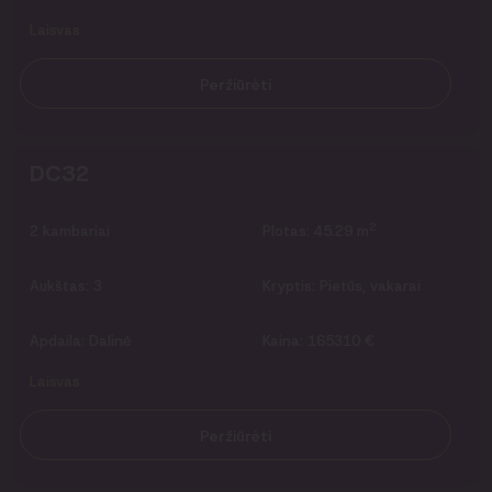
Laisvas
Peržiūrėti
DC32
2
2
kambariai
Plotas:
45.29 m
Aukštas:
3
Kryptis:
Pietūs, vakarai
Apdaila:
Dalinė
Kaina:
165310 €
Laisvas
Peržiūrėti