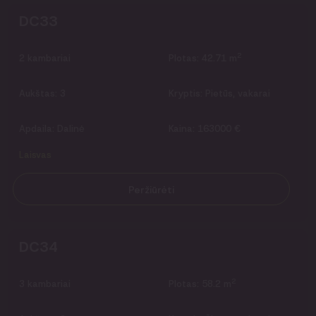
DC33
2
2
kambariai
Plotas:
42.71 m
Aukštas:
3
Kryptis:
Pietūs, vakarai
Apdaila:
Dalinė
Kaina:
163000 €
Laisvas
Peržiūrėti
DC34
2
3
kambariai
Plotas:
58.2 m