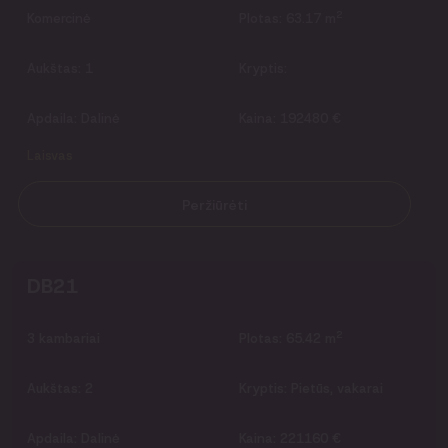
2
Komercinė
Plotas:
63.17 m
Aukštas:
1
Kryptis:
Apdaila:
Dalinė
Kaina:
192480 €
Laisvas
Peržiūrėti
DB21
2
3
kambariai
Plotas:
65.42 m
Aukštas:
2
Kryptis:
Pietūs, vakarai
Apdaila:
Dalinė
Kaina:
221160 €