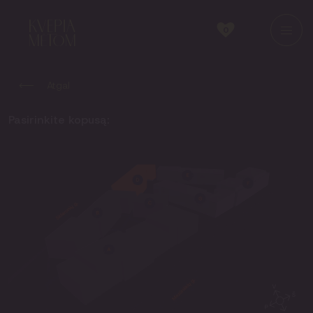
0
Atgal
Pasirinkite kopusą: