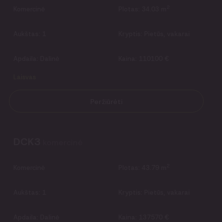
2
Komercinė
Plotas:
34.03 m
Aukštas:
1
Kryptis:
Pietūs, vakarai
Apdaila:
Dalinė
Kaina:
110100 €
Laisvas
Peržiūrėti
DCK3
komercinė
2
Komercinė
Plotas:
43.79 m
Aukštas:
1
Kryptis:
Pietūs, vakarai
Apdaila:
Dalinė
Kaina:
137570 €