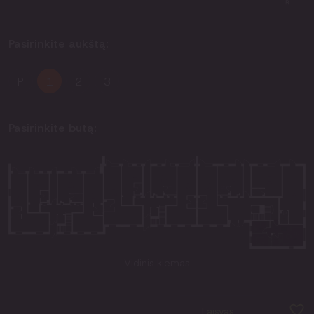
Pasirinkite aukštą:
P
1
2
3
Pasirinkite butą:
Vidinis kiemas
Laisvas