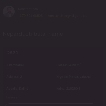
Konstantinas
+370 691 98506
konstantinas@ntligence.lt
Neparduoti butai name
DA21
2
3
kambariai
Plotas:
64.55 m
Aukštas:
2
Kryptis:
Pietūs, vakarai
Apdaila:
Dalinė
Kaina:
218260 €
Laisvas