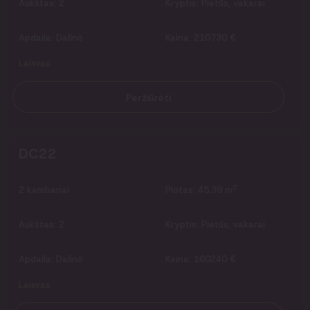
Aukštas:
2
Kryptis:
Pietūs, vakarai
Apdaila:
Dalinė
Kaina:
210730 €
Laisvas
Peržiūrėti
DC22
2
2
kambariai
Plotas:
45.39 m
Aukštas:
2
Kryptis:
Pietūs, vakarai
Apdaila:
Dalinė
Kaina:
160240 €
Laisvas