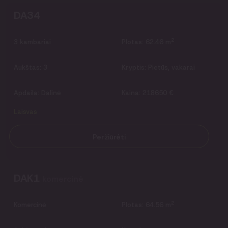
DA34
2
3
kambariai
Plotas:
62.46 m
Aukštas:
3
Kryptis:
Pietūs, vakarai
Apdaila:
Dalinė
Kaina:
218650 €
Laisvas
Peržiūrėti
DAK1
komercinė
2
Komercinė
Plotas:
64.56 m