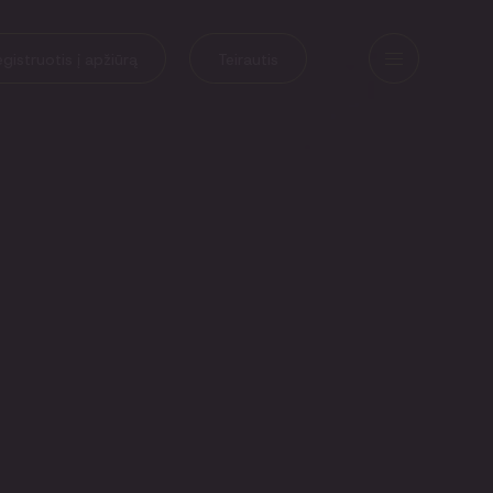
gistruotis į apžiūrą
Teirautis