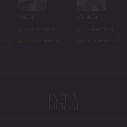
Valius
Ovidijus
+370 661 10944
+37066611583
ce.lt
valius@ntligence.lt
ovidijus@ntligence.lt