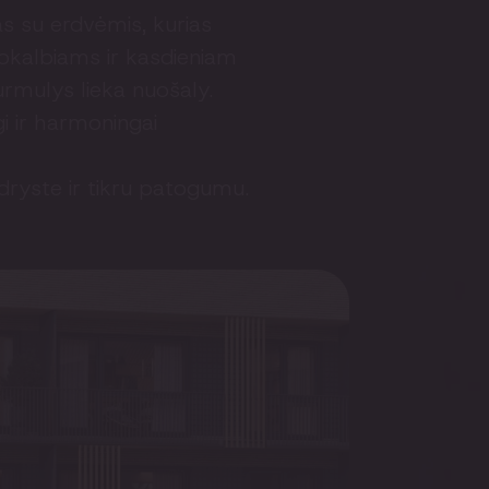
as su erdvėmis, kurias
pokalbiams ir kasdieniam
urmulys lieka nuošaly.
i ir harmoningai
dryste ir tikru patogumu.