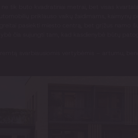
ne tik buto kvadratiniai metrai, bet visas kvartal
e automobilių priklauso vaikų žaidimams, kaimynų 
a greitai pasiekti miesto centrą, bet grįžus namo š
kybė čia sujungti tam, kad kasdienybė būtų patog
paremtą svarbiausiomis vertybėmis – artumu, ben