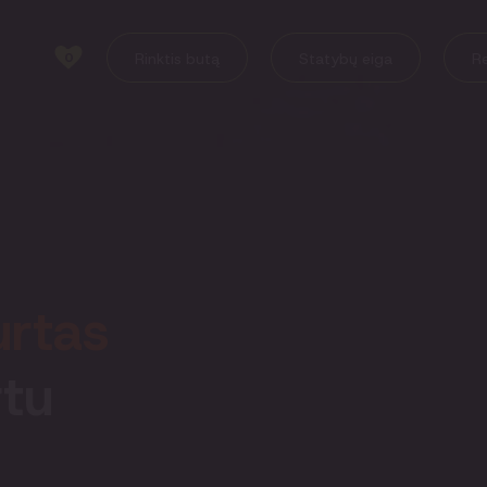
0
Rinktis butą
Statybų eiga
Re
urtas
tu