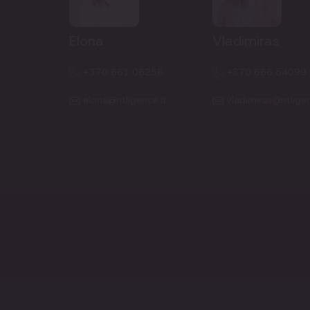
Elona
Vladimiras
+370 661 06256
+370 666 54099
elona@ntligence.lt
vladimiras@ntligen