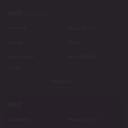
FAK3
komercinė
2
Komercinė
Plotas:
33.67 m
Aukštas:
1
Kryptis:
Apdaila:
Dalinė
Kaina:
100050 €
Laisvas
Peržiūrėti
FB12
2
2
kambariai
Plotas:
46.67 m