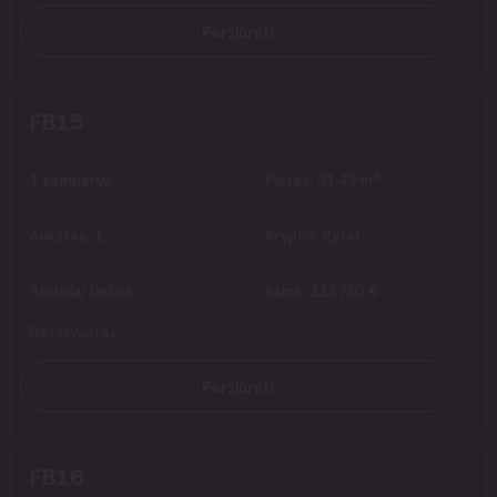
Peržiūrėti
FB15
2
1
kambarys
Plotas:
31.49 m
Aukštas:
1
Kryptis:
Rytai
Apdaila:
Dalinė
Kaina:
118780 €
Rezervuotas
Peržiūrėti
FB16