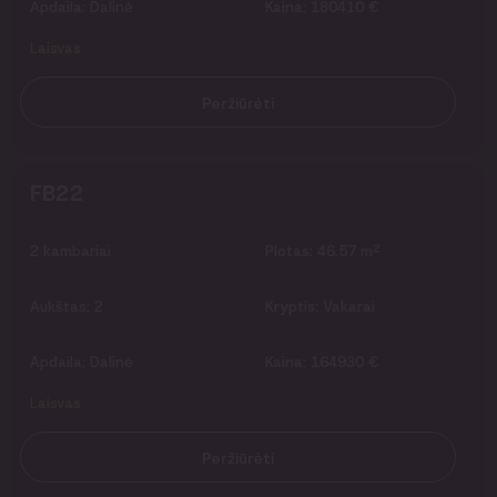
Apdaila:
Dalinė
Kaina:
180410 €
Laisvas
Peržiūrėti
FB22
2
2
kambariai
Plotas:
46.57 m
Aukštas:
2
Kryptis:
Vakarai
Apdaila:
Dalinė
Kaina:
164930 €
Laisvas
Peržiūrėti