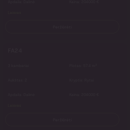
Apdaila:
Dalinė
Kaina:
204000 €
Laisvas
Peržiūrėti
FA24
2
3
kambariai
Plotas:
57.4 m
Aukštas:
2
Kryptis:
Rytai
Apdaila:
Dalinė
Kaina:
204000 €
Laisvas
Peržiūrėti