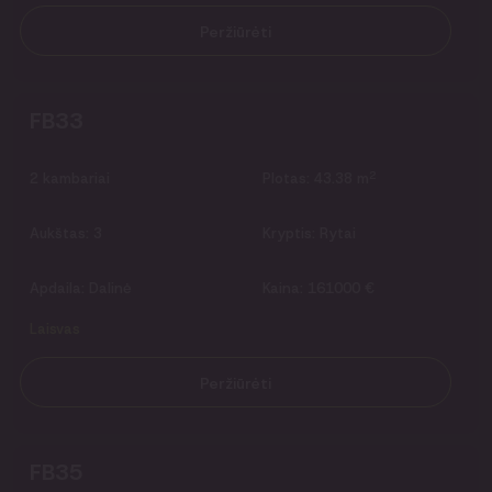
Peržiūrėti
FB33
2
2
kambariai
Plotas:
43.38 m
Aukštas:
3
Kryptis:
Rytai
Apdaila:
Dalinė
Kaina:
161000 €
Laisvas
Peržiūrėti
FB35