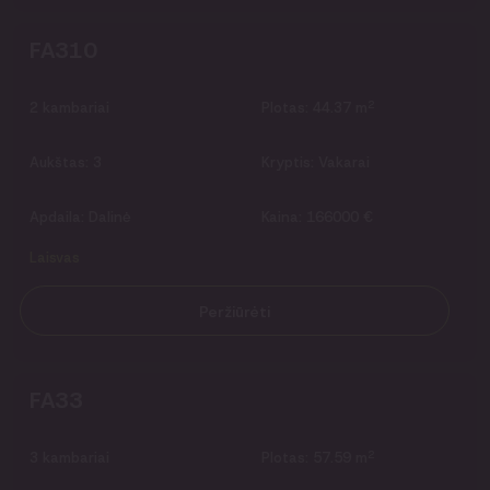
FA310
2
2
kambariai
Plotas:
44.37 m
Aukštas:
3
Kryptis:
Vakarai
Apdaila:
Dalinė
Kaina:
166000 €
Laisvas
Peržiūrėti
FA33
2
3
kambariai
Plotas:
57.59 m