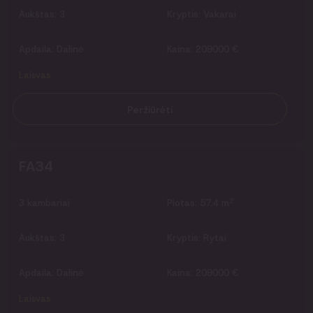
Aukštas:
3
Kryptis:
Vakarai
Apdaila:
Dalinė
Kaina:
209000 €
Laisvas
Peržiūrėti
FA34
2
3
kambariai
Plotas:
57.4 m
Aukštas:
3
Kryptis:
Rytai
Apdaila:
Dalinė
Kaina:
209000 €
Laisvas