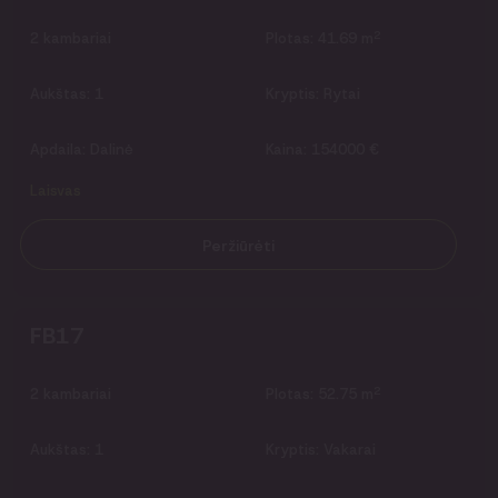
2
2
kambariai
Plotas:
41.69 m
Aukštas:
1
Kryptis:
Rytai
Apdaila:
Dalinė
Kaina:
154000 €
Laisvas
Peržiūrėti
FB17
2
2
kambariai
Plotas:
52.75 m
Aukštas:
1
Kryptis:
Vakarai