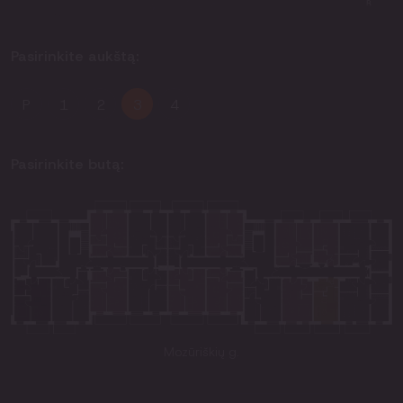
Pasirinkite aukštą:
P
1
2
3
4
Pasirinkite butą:
Mozūriškių g.