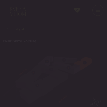
0
Atgal
Pasirinkite kopusą: