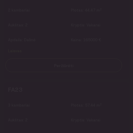
2
2
kambariai
Plotas:
44.47 m
Aukštas:
2
Kryptis:
Vakarai
Apdaila:
Dalinė
Kaina:
165000 €
Laisvas
Peržiūrėti
FA23
2
3
kambariai
Plotas:
57.44 m
Aukštas:
2
Kryptis:
Vakarai