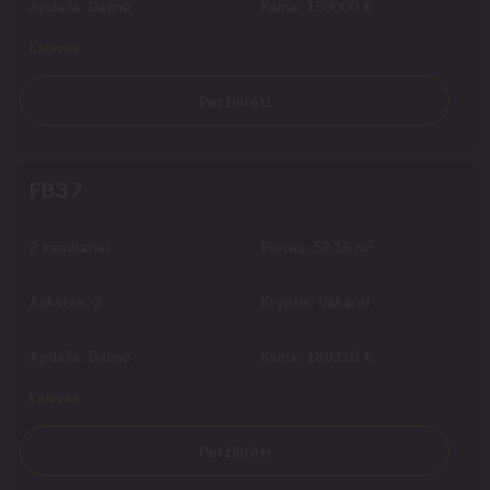
Apdaila:
Dalinė
Kaina:
159000 €
Laisvas
Peržiūrėti
FB37
2
2
kambariai
Plotas:
53.16 m
Aukštas:
3
Kryptis:
Vakarai
Apdaila:
Dalinė
Kaina:
189310 €
Laisvas
Peržiūrėti