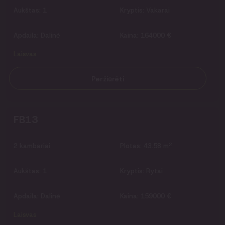
Aukštas:
1
Kryptis:
Vakarai
Apdaila:
Dalinė
Kaina:
164000 €
Laisvas
Peržiūrėti
FB13
2
2
kambariai
Plotas:
43.58 m
Aukštas:
1
Kryptis:
Rytai
Apdaila:
Dalinė
Kaina:
159000 €
Laisvas