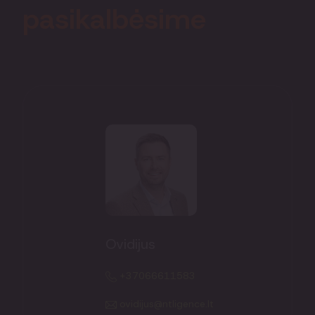
pasikalbėsime
Ovidijus
+37066611583
ovidijus@ntligence.lt