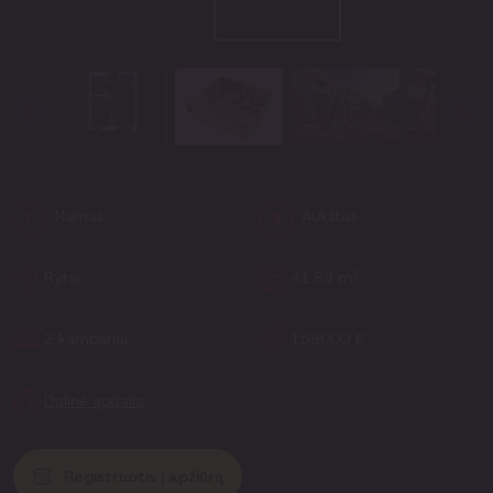
Namas
Aukštas
F
3
2
Rytai
41.99 m
2 kambariai
159000 €
Dalinė apdaila
Registruotis į apžiūrą