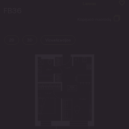
Laisvas
FB36
Kopijuoti nuorodą
2D
3D
Vizualizacijos