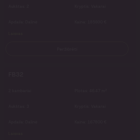
Aukštas:
2
Kryptis:
Vakarai
Apdaila:
Dalinė
Kaina:
185930 €
Laisvas
Peržiūrėti
FB32
2
2
kambariai
Plotas:
46.47 m
Aukštas:
3
Kryptis:
Vakarai
Apdaila:
Dalinė
Kaina:
167800 €
Laisvas