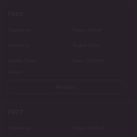
FB25
2
2
kambariai
Plotas:
43.5 m
Aukštas:
2
Kryptis:
Rytai
Apdaila:
Dalinė
Kaina:
161000 €
Laisvas
Peržiūrėti
FB27
2
2
kambariai
Plotas:
53.26 m