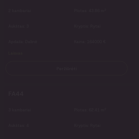
2
2
kambariai
Plotas:
43.86 m
Aukštas:
3
Kryptis:
Rytai
Apdaila:
Dalinė
Kaina:
164000 €
Laisvas
Peržiūrėti
FA44
2
3
kambariai
Plotas:
62.41 m
Aukštas:
4
Kryptis:
Rytai