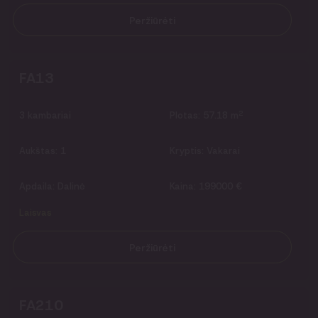
Peržiūrėti
FA13
2
3
kambariai
Plotas:
57.18 m
Aukštas:
1
Kryptis:
Vakarai
Apdaila:
Dalinė
Kaina:
199000 €
Laisvas
Peržiūrėti
FA210