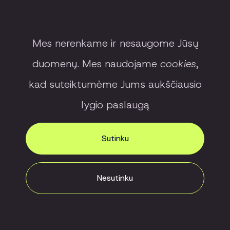
Konstantinas
Mes nerenkame ir nesaugome Jūsų
+370 691 98506
duomenų. Mes naudojame
cookies
,
konstantinas@ntligence.lt
kad suteiktumėme Jums aukščiausio
lygio paslaugą
Sutinku
Nesutinku
Butai
Galerija
Kontaktai
Naujienos
Privatumo politika
FILTRAS