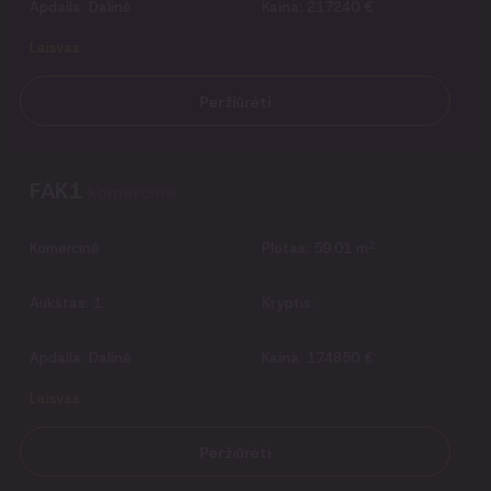
Apdaila:
Dalinė
Kaina:
217240 €
Laisvas
Peržiūrėti
FAK1
komercinė
2
Komercinė
Plotas:
59.01 m
Aukštas:
1
Kryptis:
Apdaila:
Dalinė
Kaina:
174850 €
Laisvas
Peržiūrėti