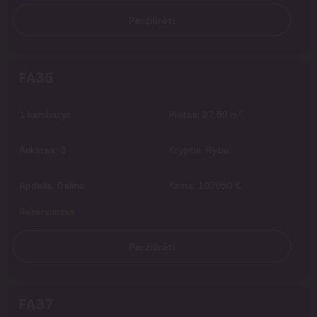
Peržiūrėti
FA35
2
1
kambarys
Plotas:
27.59 m
Aukštas:
3
Kryptis:
Rytai
Apdaila:
Dalinė
Kaina:
107950 €
Rezervuotas
Peržiūrėti
FA37