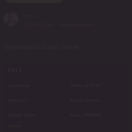
Valius
+370 661 10944
valius@ntligence.lt
Neparduoti butai name
FA11
2
2
kambariai
Plotas:
40.31 m
Aukštas:
1
Kryptis:
Vakarai
Apdaila:
Dalinė
Kaina:
149000 €
Laisvas