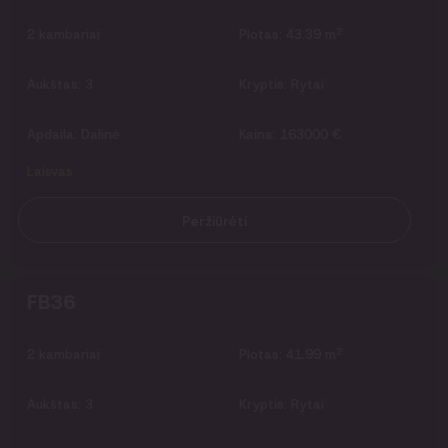
2
2
kambariai
Plotas:
43.39 m
Aukštas:
3
Kryptis:
Rytai
Apdaila:
Dalinė
Kaina:
163000 €
Laisvas
Peržiūrėti
FB36
2
2
kambariai
Plotas:
41.99 m
Aukštas:
3
Kryptis:
Rytai